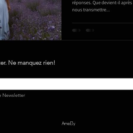
de l'au-delà
réponses. Que devient-il après 
nous transmettre...
er. Ne manquez rien!
e Newsletter
Ame.Ely