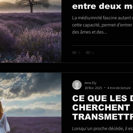
entre deux 
La médiumnité fascine autant q
cette capacité, permet d'entrer
des âmes et des...
Ame.Ely
18 févr. 2025
4 min de lecture
CE QUE LES
CHERCHENT 
TRANSMETTR
Comprendre 
Lorsqu'un proche décède, il est naturel