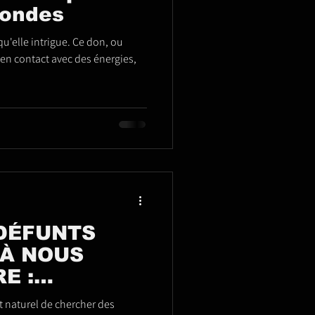
mondes
u'elle intrigue. Ce don, ou
 en contact avec des énergies,
 DÉFUNTS
À NOUS
E :
les messages
 de chercher des