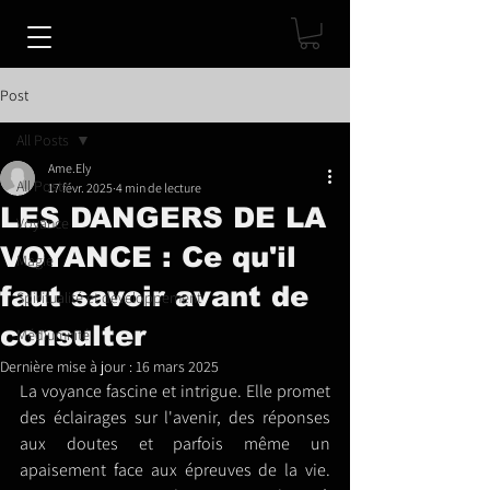
Post
All Posts
Ame.Ely
All Posts
17 févr. 2025
4 min de lecture
LES DANGERS DE LA
Voyance
VOYANCE : Ce qu'il
Magie
faut savoir avant de
Spiritualité et développement
consulter
Médiumnité
Dernière mise à jour :
16 mars 2025
La voyance fascine et intrigue. Elle promet 
des éclairages sur l'avenir, des réponses 
aux doutes et parfois même un 
apaisement face aux épreuves de la vie. 