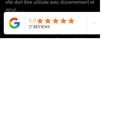
elle doit être utilisée avec discernement et 
recul.
Retenez ces principes essentiels : 
La voyance doit être une aide 
ponctuelle, pas une dépendance.
Un voyance n'est ni un psychologue, 
ni un médecin.
Une prédiction n'est pas une fatalité, 
vous avez le pouvoir d'agir et votre 
libre arbitre, rien n'est figé.
Méfiez-vous des arnaques et des 
promesses trop alléchantes.
Si vous tombez sur cet article, peut-être 
que l'univers vous rappelle qu'il est temps 
de reprendre votre pouvoir. Ecoutez votre 
intuition, restez maître(sse) de votre 
destinée et utilisez la voyance 
comme un éclairage... et non comme une 