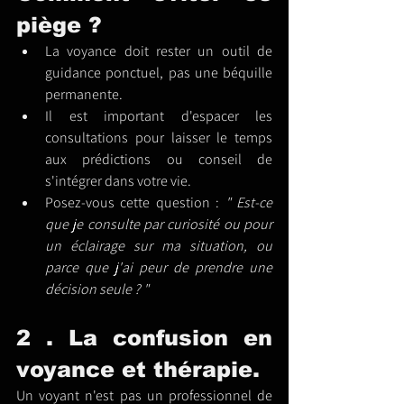
piège ?
La voyance doit rester un outil de 
guidance ponctuel, pas une béquille 
permanente.
Il est important d'espacer les 
consultations pour laisser le temps 
aux prédictions ou conseil de 
s'intégrer dans votre vie.
Posez-vous cette question : 
" Est-ce 
que je consulte par curiosité ou pour 
un éclairage sur ma situation, ou 
parce que j'ai peur de prendre une 
décision seule 
? "
2 . La confusion en 
voyance et thérapie.
Un voyant n'est pas un professionnel de 